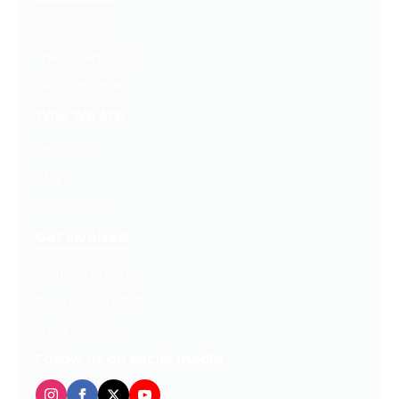
Latest Posts
Free Downloads
Get Our Emails
Who We Are
About Us
FAQ
Contact Us
Get Involved
Partners In Hope
Ready, Set, LEAP™
Shop Our Store
Follow us on social media